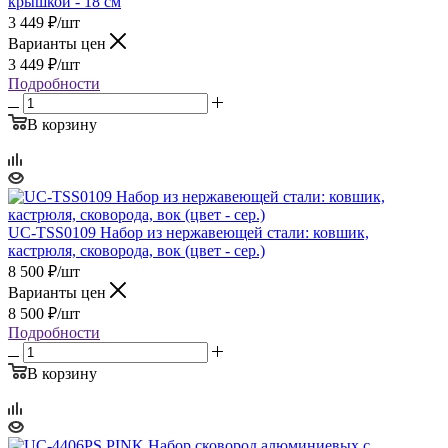
крышкой - 18 см
3 449
₽
/шт
Варианты цен
3 449
₽
/шт
Подробности
В корзину
UC-TSS0109 Набор из нержавеющей стали: ковшик,
кастрюля, сковорода, вок (цвет - сер.)
8 500
₽
/шт
Варианты цен
8 500
₽
/шт
Подробности
В корзину