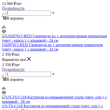
12 000
₽
/шт
Подробности
В корзину
U0287013 RED Сковорода ал. с антипригарным покрытием
(цвет - красн.), с крышкой - 24 см
2 350
₽
/шт
Варианты цен
2 350
₽
/шт
Подробности
В корзину
US-TS-C118 Кастрюля из нержавеющей стали (цвет -сер.), с