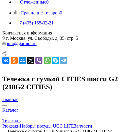
Отложенные
0
Сравнение товаров
0
+7 (495) 155-32-21
Контактная информация
г. Москва, ул. Свободы, д. 35, стр. 5
info@garmol.ru
Тележка с сумкой CITIES шасси G2
(218G2 CITIES)
Главная
—
Каталог
—
Тележки
Рюкзаки
Наборы посуды UCC LIFE
Запчасти
—
Тележка с сумкой CITIES шасси G2 (218G2 CITIES)