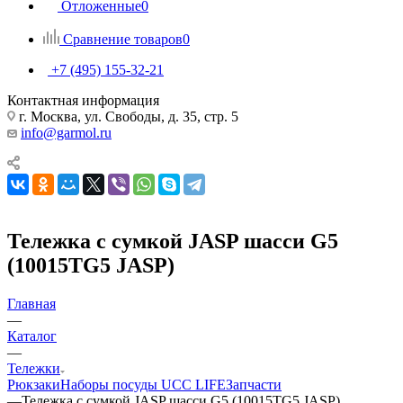
Отложенные
0
Сравнение товаров
0
+7 (495) 155-32-21
Контактная информация
г. Москва, ул. Свободы, д. 35, стр. 5
info@garmol.ru
Тележка с сумкой JASP шасси G5
(10015TG5 JASP)
Главная
—
Каталог
—
Тележки
Рюкзаки
Наборы посуды UCC LIFE
Запчасти
—
Тележка с сумкой JASP шасси G5 (10015TG5 JASP)